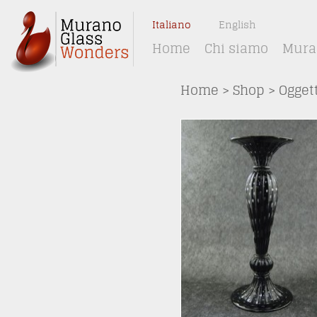
Italiano
English
Home
Chi siamo
Muran
Home
>
Shop
>
Oggett