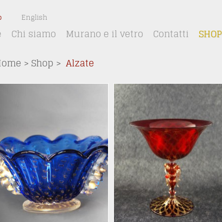
o
English
e
Chi siamo
Murano e il vetro
Contatti
SHOP
Home
>
Shop
>
Alzate