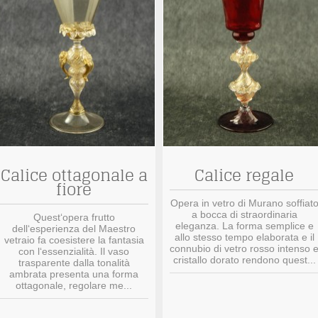
Calice ottagonale a
Calice regale
fiore
Opera in vetro di Murano soffiat
a bocca di straordinaria
Quest‘opera frutto
eleganza. La forma semplice e
dell‘esperienza del Maestro
allo stesso tempo elaborata e il
vetraio fa coesistere la fantasia
connubio di vetro rosso intenso 
con l‘essenzialità. Il vaso
cristallo dorato rendono quest...
trasparente dalla tonalità
ambrata presenta una forma
ottagonale, regolare me...