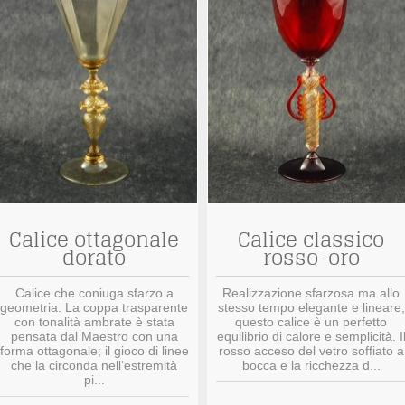
Calice ottagonale
Calice classico
dorato
rosso-oro
Calice che coniuga sfarzo a
Realizzazione sfarzosa ma allo
geometria. La coppa trasparente
stesso tempo elegante e lineare,
con tonalità ambrate è stata
questo calice è un perfetto
pensata dal Maestro con una
equilibrio di calore e semplicità. I
forma ottagonale; il gioco di linee
rosso acceso del vetro soffiato a
che la circonda nell‘estremità
bocca e la ricchezza d...
pi...