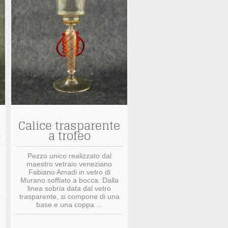
Calice trasparente
a trofeo
o
Pezzo unico realizzato dal
maestro vetraio veneziano
Fabiano Amadi in vetro di
e
Murano soffiato a bocca. Dalla
linea sobria data dal vetro
trasparente, si compone di una
base e una coppa ...