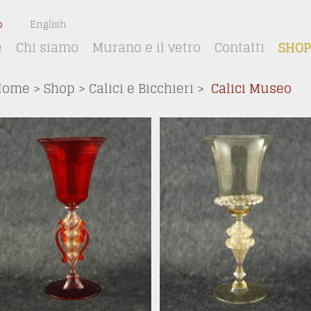
o
English
e
Chi siamo
Murano e il vetro
Contatti
SHOP
Home
>
Shop
>
Calici e Bicchieri
>
Calici Museo